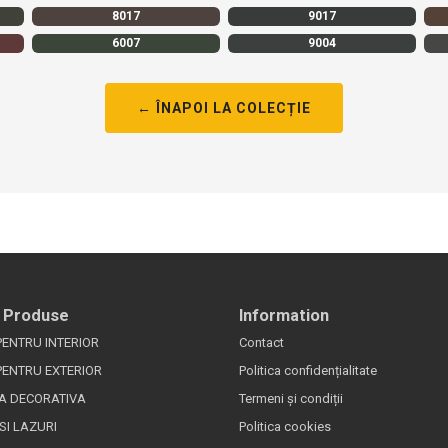
8017
9017
6007
9004
← ÎNAPOI LA COLECȚIE
 Produse
Information
PENTRU INTERIOR
Contact
PENTRU EXTERIOR
Politica confidențialitate
A DECORATIVA
Termeni și condiții
SI LAZURI
Politica cookies