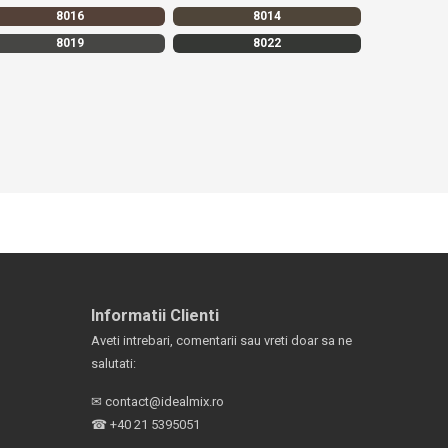
8016
8014
8019
8022
Informatii Clienti
Aveti intrebari, comentarii sau vreti doar sa ne
salutati:
✉
contact@idealmix.ro
☎
+40 21 5395051