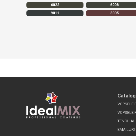
6022
6008
9011
3005
Catalog
VOPSELE 
VOPSELE 
TENCUIAL
EMAILURI 