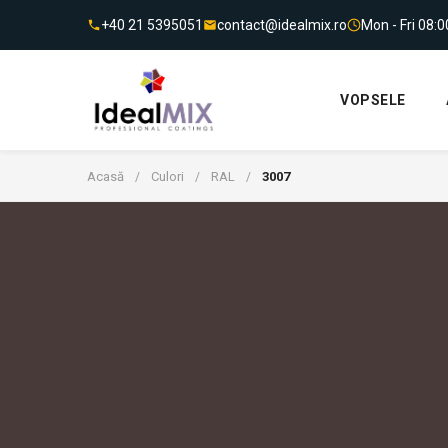
+40 21 5395051
contact@idealmix.ro
Mon - Fri 08:
VOPSELE
Acasă
Culori
RAL
3007
/
/
/