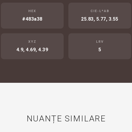
HEX
CIE-L*AB
#483a38
25.83, 5.77, 3.55
XYZ
LRV
4.9, 4.69, 4.39
5
NUANȚE SIMILARE