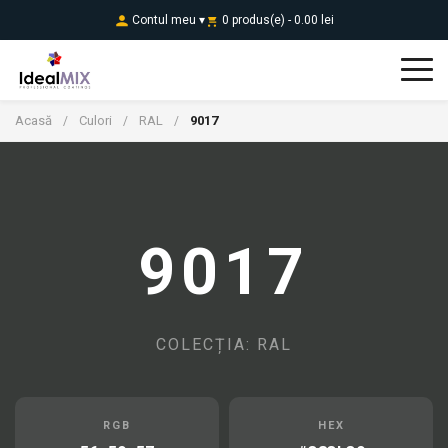
Contul meu ▾
0 produs(e) - 0.00 lei
Acasă
Culori
RAL
9017
/
/
/
9017
COLECȚIA: RAL
RGB
HEX