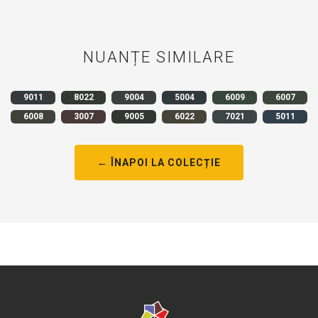
NUANȚE SIMILARE
9011
8022
9004
5004
6009
6007
6008
3007
9005
6022
7021
5011
← ÎNAPOI LA COLECȚIE