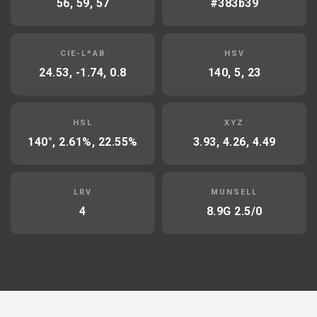
56, 59, 57
#383b39
CIE-L*AB
HSV
24.53, -1.74, 0.8
140, 5, 23
HSL
XYZ
140°, 2.61%, 22.55%
3.93, 4.26, 4.49
LRV
MUNSELL
4
8.9G 2.5/0