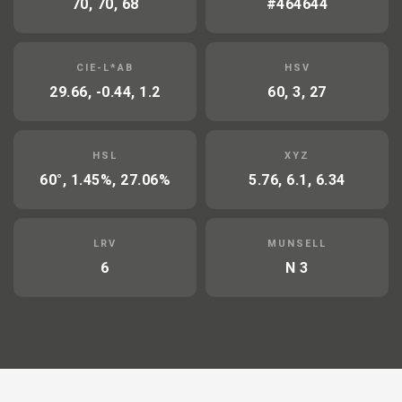
70, 70, 68
#464644
CIE-L*AB
HSV
29.66, -0.44, 1.2
60, 3, 27
HSL
XYZ
60°, 1.45%, 27.06%
5.76, 6.1, 6.34
LRV
MUNSELL
6
N 3