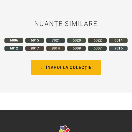
NUANȚE SIMILARE
6006
6015
7021
6020
6022
6014
6012
8017
8014
6008
6007
7016
← ÎNAPOI LA COLECȚIE