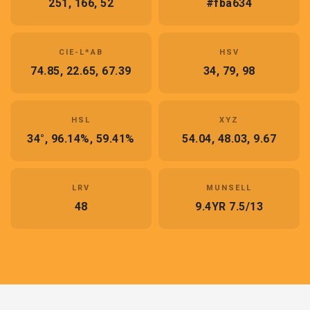
251, 166, 52
#fba634
CIE-L*AB
HSV
74.85, 22.65, 67.39
34, 79, 98
HSL
XYZ
34°, 96.14%, 59.41%
54.04, 48.03, 9.67
LRV
MUNSELL
48
9.4YR 7.5/13