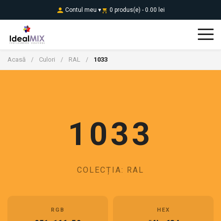
Contul meu ▾
0 produs(e) - 0.00 lei
Acasă
Culori
RAL
1033
/
/
/
1033
COLECȚIA: RAL
RGB
HEX