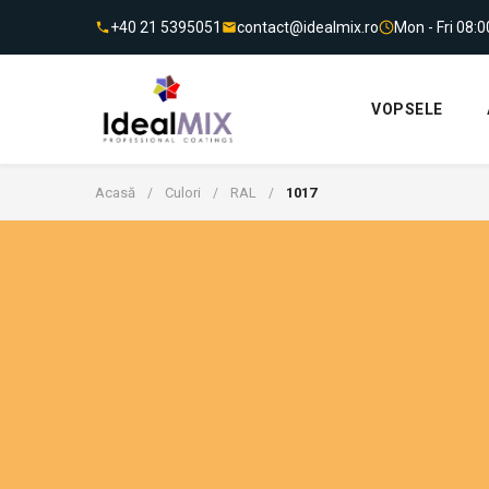
+40 21 5395051
contact@idealmix.ro
Mon - Fri 08:
VOPSELE
Acasă
Culori
RAL
1017
/
/
/