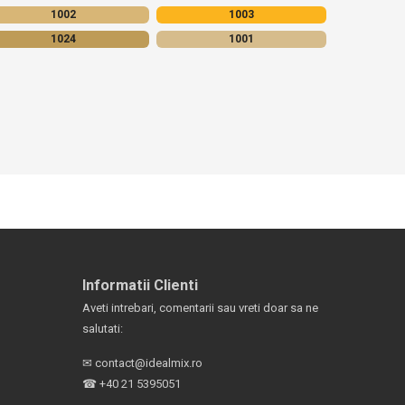
1002
1003
1024
1001
Informatii Clienti
Aveti intrebari, comentarii sau vreti doar sa ne
salutati:
✉
contact@idealmix.ro
☎
+40 21 5395051