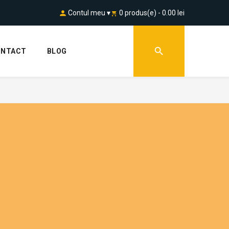
Contul meu ▾
0 produs(e) - 0.00 lei
ONTACT
BLOG