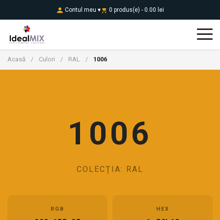
Contul meu ▾
0 produs(e) - 0.00 lei
Acasă
Culori
RAL
1006
/
/
/
1006
COLECȚIA: RAL
RGB
HEX