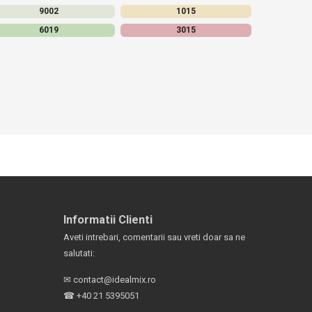
9002
1015
6019
3015
Informatii Clienti
Aveti intrebari, comentarii sau vreti doar sa ne
salutati:
✉
contact@idealmix.ro
☎
+40 21 5395051