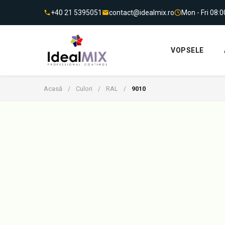
+40 21 5395051
contact@idealmix.ro
Mon - Fri 08:
VOPSELE
Acasă
Culori
RAL
9010
/
/
/