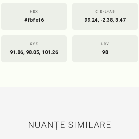
HEX
CIE-L*AB
#fbfef6
99.24, -2.38, 3.47
XYZ
LRV
91.86, 98.05, 101.26
98
NUANȚE SIMILARE