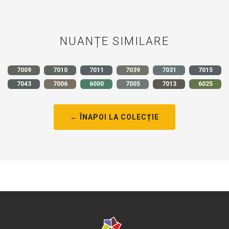
NUANȚE SIMILARE
7009
7010
7011
7039
7031
7015
7043
7006
6000
7005
7013
6025
← ÎNAPOI LA COLECȚIE