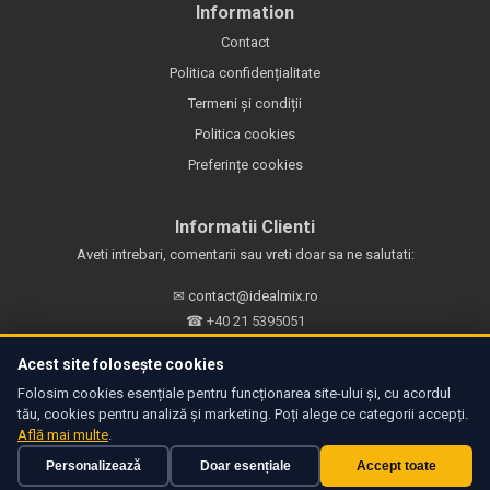
Information
Contact
Politica confidențialitate
Termeni și condiții
Politica cookies
Preferințe cookies
Informatii Clienti
Aveti intrebari, comentarii sau vreti doar sa ne salutati:
✉
contact@idealmix.ro
☎
+40 21 5395051
📍 IDEALMIX B-dul Timisoara nr. 100T
Acest site folosește cookies
Bucuresti, sector 6, Romania
Folosim cookies esențiale pentru funcționarea site-ului și, cu acordul
tău, cookies pentru analiză și marketing. Poți alege ce categorii accepți.
Află mai multe
.
Personalizează
Doar esențiale
Accept toate
© 2026 ALL RIGHTS RESERVED. TERMENI SI CONDITII