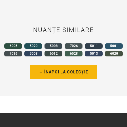
NUANȚE SIMILARE
6005
5020
5008
7026
5011
5001
7016
5003
6012
6028
5013
6020
← ÎNAPOI LA COLECȚIE