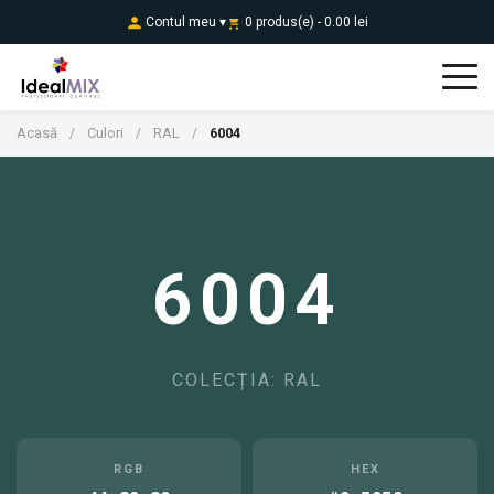
Contul meu ▾
0 produs(e) - 0.00 lei
Acasă
Culori
RAL
6004
/
/
/
6004
COLECȚIA: RAL
RGB
HEX