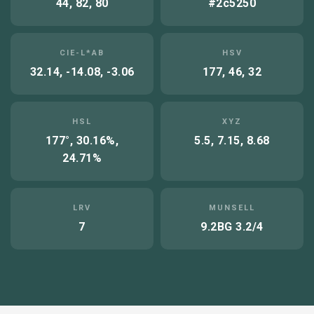
44, 82, 80
#2c5250
CIE-L*AB
HSV
32.14, -14.08, -3.06
177, 46, 32
HSL
XYZ
177°, 30.16%,
5.5, 7.15, 8.68
24.71%
LRV
MUNSELL
7
9.2BG 3.2/4