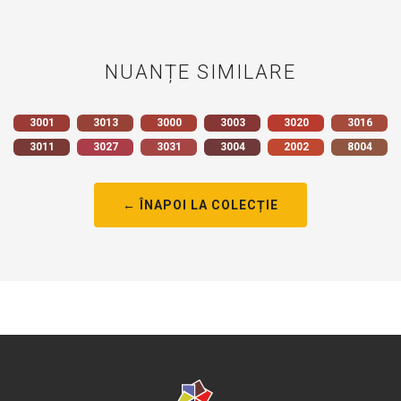
NUANȚE SIMILARE
3001
3013
3000
3003
3020
3016
3011
3027
3031
3004
2002
8004
← ÎNAPOI LA COLECȚIE