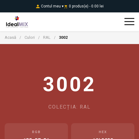
Contul meu ▾
0 produs(e) - 0.00 lei
Acasă
Culori
RAL
3002
/
/
/
3002
COLECȚIA: RAL
RGB
HEX