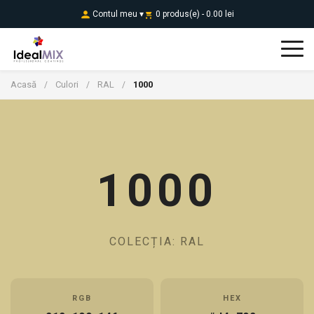
Contul meu ▾
0 produs(e) - 0.00 lei
Acasă
Culori
RAL
1000
/
/
/
1000
COLECȚIA: RAL
RGB
HEX