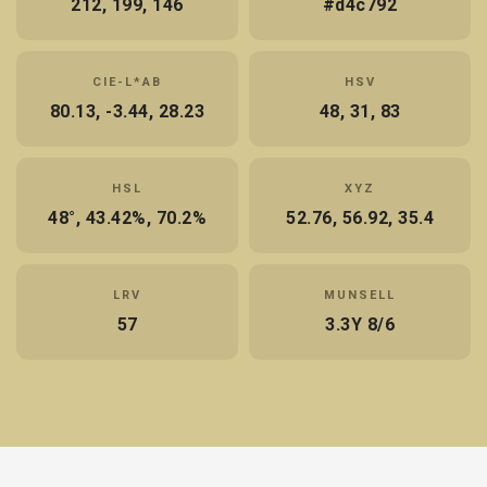
212, 199, 146
#d4c792
CIE-L*AB
HSV
80.13, -3.44, 28.23
48, 31, 83
HSL
XYZ
48°, 43.42%, 70.2%
52.76, 56.92, 35.4
LRV
MUNSELL
57
3.3Y 8/6