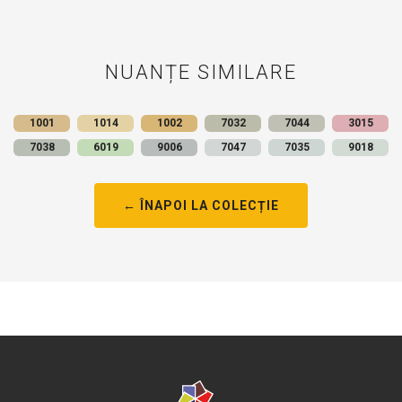
NUANȚE SIMILARE
1001
1014
1002
7032
7044
3015
7038
6019
9006
7047
7035
9018
← ÎNAPOI LA COLECȚIE